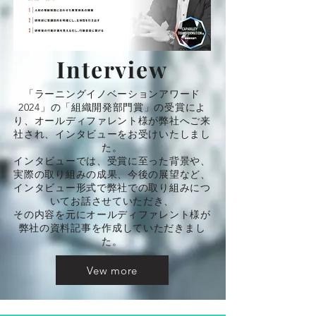
Interview
「ラーニングイノベーションアワード
2024」の「組織開発部門賞」の受賞によ
り、オールディファレント様が弊社へご来
社され、インタビューをお受けいたしまし
た。
インタビューでは、受賞に至った背景や、
実際の取り組みの成果、今後の展望など、
インタビュー形式で弊社での取り組みにつ
いてお話させていただき、
その内容を元にオールディファレント様が
弊社の資料記事を作成していただきまし
た。
Vew more