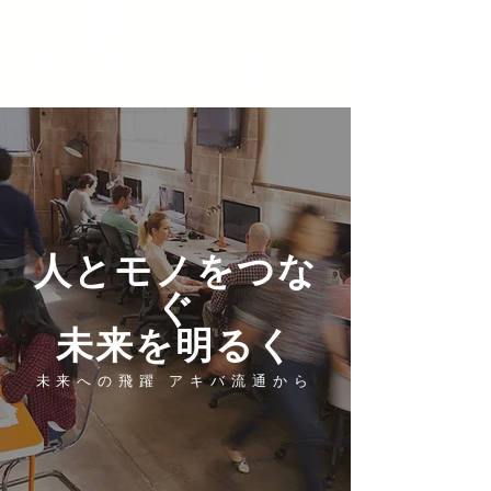
株式会社アキバ流通
​人とモノをつな
ぐ
​未来を明るく
未来への飛躍 アキバ流通から