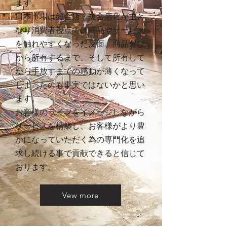
ます。
日本市場は総合店・複合店化が主と
なり消費者視点では商品やサービス
を触れやすくなった反面、商品選び
から所有するまで、そして所有して
から手放すまでの感動が薄くなって
しまったのも事実ではないかと思い
ます。
お客様のライフをイメージしながら
サービスを構築し、お客様がより豊
かになっていただく為の専門化を追
求し続ける事で貢献できると信じて
おります。
Vew more