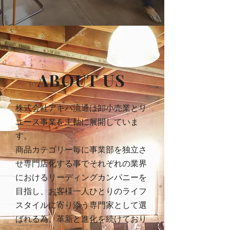
ABOUT US
株式会社アキバ流通は卸小売業とリ
ユース事業を主軸に展開していま
す。
商品カテゴリー毎に事業部を独立さ
せ専門店化する事でそれぞれの業界
におけるリーディングカンパニーを
目指し、お客様一人ひとりのライフ
スタイルに寄り添う専門家として選
ばれる為、革新と進化を続けており